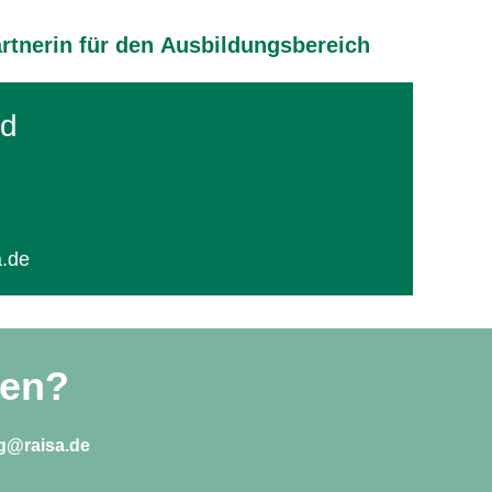
tnerin für den Ausbildungsbereich
ld
a.de
den?
g@raisa.de